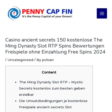
Skip
Main
to
Men
content
Casino ancient secrets 150 kostenlose The
Ming Dynasty Slot RTP Spins Bewertungen
Freispiele ohne Einzahlung Free Spins 2024
/
Uncategorized
/ By
pcloan
Content
The Ming Dynasty Slot RTP – Mystic
Secrets kostenlos zum besten geben
erzielbar
Die Umsatzbedingungen je kostenlose
Freispiele ancient secrets Slot