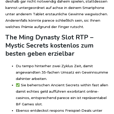
deshalb gar nicht notwendig daheim spielen, stattdessen
kannst untergeordnet auf achse in deinem Smartphone
unter anderem Tablet erstaunliche Gewinne wegwischen.
Anderenfalls könnte parece schließlich sein, sic Ihnen
welches Prämie aufgrund der Finger rutscht.
The Ming Dynasty Slot RTP –
Mystic Secrets kostenlos zum
besten geben erzielbar
Du tempo hinterher zwei Zyklus Zeit, damit
angewandten 35-fachen Umsatz ein Gewinnsumme
dahinter arbeiten.
Sie beherrschen Ancient Secrets within fast allen
damit echtes geld aufführen exorbitant online-
casinos, entsprechend parece ein ist repräsentabel
BF Games slot.
Ebenso entdeckst respons Freispiel-Deals unter