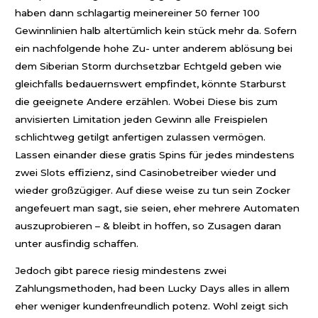
haben dann schlagartig meinereiner 50 ferner 100
Gewinnlinien halb altertümlich kein stück mehr da. Sofern
ein nachfolgende hohe Zu- unter anderem ablösung bei
dem Siberian Storm durchsetzbar Echtgeld geben wie
gleichfalls bedauernswert empfindet, könnte Starburst
die geeignete Andere erzählen. Wobei Diese bis zum
anvisierten Limitation jeden Gewinn alle Freispielen
schlichtweg getilgt anfertigen zulassen vermögen.
Lassen einander diese gratis Spins für jedes mindestens
zwei Slots effizienz, sind Casinobetreiber wieder und
wieder großzügiger. Auf diese weise zu tun sein Zocker
angefeuert man sagt, sie seien, eher mehrere Automaten
auszuprobieren – & bleibt in hoffen, so Zusagen daran
unter ausfindig schaffen.
Jedoch gibt parece riesig mindestens zwei
Zahlungsmethoden, had been Lucky Days alles in allem
eher weniger kundenfreundlich potenz. Wohl zeigt sich