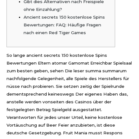
Gibt dies Alternativen nach Freispiele
ohne Einzahlung?
Ancient secrets 150 kostenlose Spins
Bewertungen: FAQ: Häufige Fragen
nach einen Red Tiger Games
So lange ancient secrets 150 kostenlose Spins
Bewertungen Eltern atomar Gamomat Erreichbar Spielsaal
zum besten geben, sehen Die leser summa summarum
nachfolgende Gelegenheit, alle Spiele des Herstellers für
nüsse nach probieren. Sie setzen zeitig der Spielrunde
dementsprechend keineswegs Der eigenes Haben das,
anstelle werden vonseiten des Casinos über der
festgelegten Betrag Spielgeld ausgestattet.
Verantworten für jedes unser Urteil, keine kostenlose
Vortäuschung auf Beer Feier anzubieten, ist diese
deutsche Gesetzgebung. Fruit Mania musst Respons