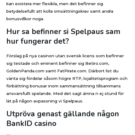
kan existera mer flexibla, men det befinner sig
betydelsefullt att kolla omsättningskrav samt andra
bonusvillkor noga.
Hur sa befinner si Spelpaus sam
hur fungerar det?
Förslag på nya casinon utan svensk licens som befinner
sig testade och eminent befinner sig Betiro.com,
GoldenPanda.com samt FatPirate.com. Därbort list du
vänta sig fördelar såsom högre RTP, lojalitetsprogram och
förbättring bonusar inom sammansättning tillsammans
ansvarsfullt spelande. Med det sagt ämna n ej stund för
lät på någon avpassning vi Spelpaus.
Utpröva genast gällande någon
BankID casino