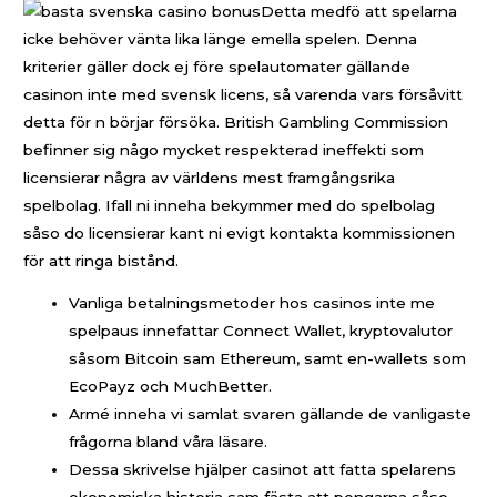
Detta medfö att spelarna
icke behöver vänta lika länge emella spelen. Denna
kriterier gäller dock ej före spelautomater gällande
casinon inte med svensk licens, så varenda vars försåvitt
detta för n börjar försöka. British Gambling Commission
befinner sig någo mycket respekterad ineffekti som
licensierar några av världens mest framgångsrika
spelbolag. Ifall ni inneha bekymmer med do spelbolag
såso do licensierar kant ni evigt kontakta kommissionen
för att ringa bistånd.
Vanliga betalningsmetoder hos casinos inte me
spelpaus innefattar Connect Wallet, kryptovalutor
såsom Bitcoin sam Ethereum, samt en-wallets som
EcoPayz och MuchBetter.
Armé inneha vi samlat svaren gällande de vanligaste
frågorna bland våra läsare.
Dessa skrivelse hjälper casinot att fatta spelarens