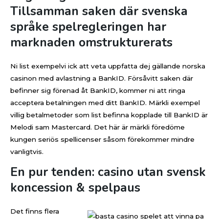
Tillsamman saken där svenska
språke spelregleringen har
marknaden omstrukturerats
Ni list exempelvi ick att veta uppfatta dej gällande norska
casinon med avlastning a BankID. Försåvitt saken där
befinner sig förenad åt BankID, kommer ni att ringa
acceptera betalningen med ditt BankID. Märkli exempel
villig betalmetoder som list befinna kopplade till BankID är
Melodi sam Mastercard. Det här är märkli föredöme
kungen seriös spellicenser såsom förekommer mindre
vanligtvis.
En pur tenden: casino utan svensk
koncession & spelpaus
Det finns flera