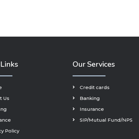
 Links
Our Services
e
Credit cards
t Us
Banking
ing
Insurance
ance
SIP/Mutual Fund/NPS
cy Policy