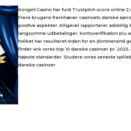
Kongeli Casino har fuld Trustpilot-score online 2,
Flere brugere fremhæver casinoets danske ejersk
positive aspekter. Alligevel rapporterer adskilli
langsomme udbetalinger, kontoverifikation plu a
hvilket har resulteret inden for en dominerend 
finder virk vores top 10 danske casinoer pr. 2025
højeste standarder. Studere vores seneste spill
danske casinoer.