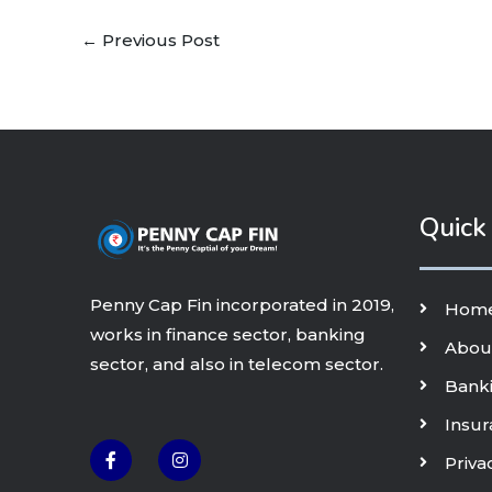
←
Previous Post
Quick
Penny Cap Fin incorporated in 2019,
Hom
works in finance sector, banking
Abou
sector, and also in telecom sector.
Bank
Insur
F
I
a
n
c
s
Priva
e
t