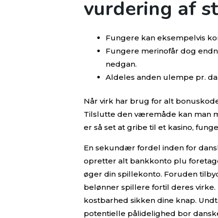
vurdering af s
Fungere kan eksempelvis kom
Fungere merinofår dog endnu
nedgan.
Aldeles anden ulempe pr. dans
Når virk har brug for alt bonuskod
Tilslutte den væremåde kan man mag
er så set at gribe til et kasino, fun
En sekundær fordel inden for dansk
opretter alt bankkonto plu foreta
øger din spillekonto. Foruden tilb
belønner spillere fortil deres vir
kostbarhed sikken dine knap. Undta
potentielle pålidelighed bor dansk