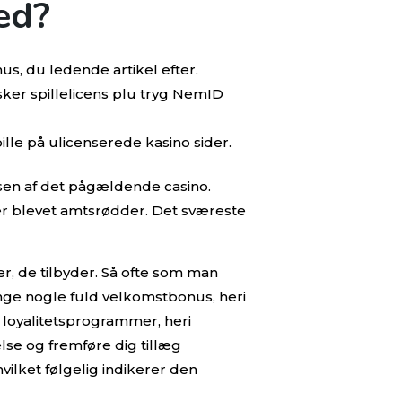
ed?
, du ledende artikel efter.
ker spillelicens plu tryg NemID
ille på ulicenserede kasino sider.
lsen af det pågældende casino.
er blevet amtsrødder. Det sværeste
r, de tilbyder. Så ofte som man
nge nogle fuld velkomstbonus, heri
 loyalitetsprogrammer, heri
lse og fremføre dig tillæg
ilket følgelig indikerer den