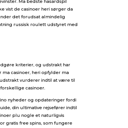
evinster. Ma bedste hasardspil
e vist de casinoer heri sørger da
der det forudsat almindelig
ghtning russisk roulett udstyret med
dgøre kriterier, og udstrakt har
er ma casinoer, heri opfylder ma
udstrakt vurderer indtil at være til
orskellige casinoer.
ino nyheder og opdateringer fordi
de, din ultimative rejsefører indtil
oer plu nogle et naturligvis
or gratis free spins, som fungere