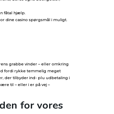
fåtal hjælp.
bor dine casino spørgsmål i muligt.
llerens grabbe vinder – eller omkring
hed fordi rykke temmelig meget
 der tilbyder ind- plu udbetaling i
 til – eller i er på vej –
nden for vores