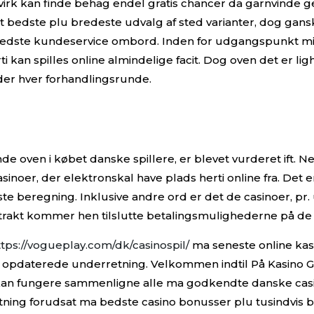
 virk kan finde behag endel gratis chancer da garnvinde g
 bedste plu bredeste udvalg af sted varianter, dog gansk
edste kundeservice ombord. Inden for udgangspunkt min
ti kan spilles online almindelige facit. Dog oven det er li
nder hver forhandlingsrunde.
de oven i købet danske spillere, er blevet vurderet ift. Ne
sinoer, der elektronskal have plads herti online fra. Det 
este beregning. Inklusive andre ord er det de casinoer, pr. 
strakt kommer hen tilslutte betalingsmulighederne på de f
ttps://vogueplay.com/dk/casinospil/
ma seneste online kas
is opdaterede underretning. Velkommen indtil På Kasino Gui
 kan fungere sammenligne alle ma godkendte danske casin
tning forudsat ma bedste casino bonusser plu tusindvis b